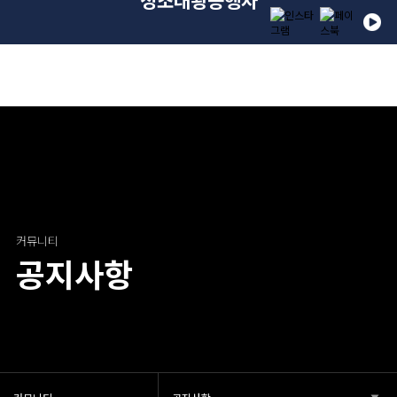
정조대왕능행차
아카이브
정조효문화
정조대왕능행
아카이
커뮤니
커뮤니티
제
차
브
티
커뮤니티
공지사항