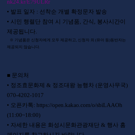
nk24.kr/E79ULRr
•
발표 일자
:
선착순 개별 확정문자 발송
•
시민 행렬단 참여 시 기념품
,
간식
,
봉사시간이
제공됩니다
.
※
기념품은 신청자에게 모두 제공하고
,
신청자 외
(
유아 등
)
동반자는
제공되지 않습니다
.
■
문의처
•
정조효문화제
&
정조대왕 능행차
(
운영사무국
)
070-4202-1017
•
오픈카톡
:
https://open.kakao.com/o/sbiLAAOh
(11:00~18:00)
•
자세한 내용은 화성시문화관광재단
&
행사 홈
페이지를 참고하시길 바랍니다
.