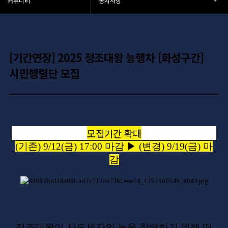
커뮤니티
공지사항
[기간연장] 2025 정조대왕 능행차 [화성구간]
시민행렬단 모집
모집기간 확대
(기존) 9/12(금) 17:00 마감 ▶ (변경) 9/19(금) 마
감
정조대왕이 사도세자의 능을 참배하기 위해 떠